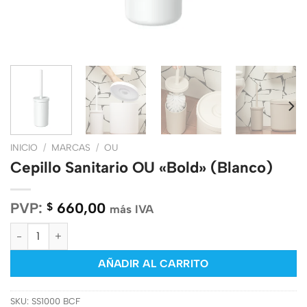
INICIO
/
MARCAS
/
OU
Cepillo Sanitario OU «Bold» (Blanco)
PVP:
660,00
$
más IVA
Cepillo Sanitario OU "Bold" (Blanco) cantidad
AÑADIR AL CARRITO
SKU:
SS1000 BCF