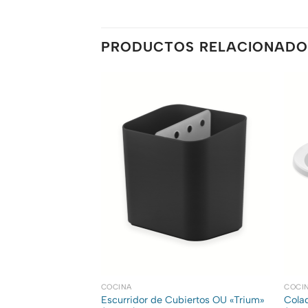
PRODUCTOS RELACIONADO
COCINA
COCI
iertos OU «Trium»
Escurridor de Cubiertos OU «Trium»
Cola