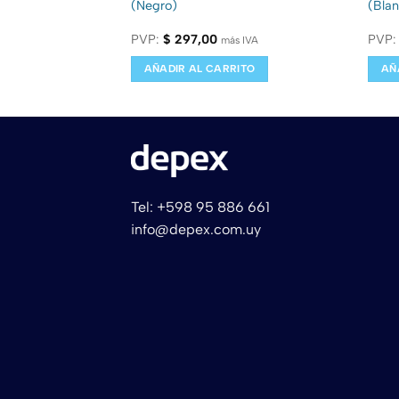
(Negro)
(Bla
PVP:
$
297,00
PVP
 IVA
más IVA
ITO
AÑADIR AL CARRITO
AÑ
Tel: +598 95 886 661
info@depex.com.uy