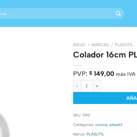
ar
INICIO
/
MARCAS
/
PLASÚTIL
Colador 16cm P
PVP:
149,00
$
más IVA
Colador 16cm PLASÚTIL (Blanc
AÑA
SKU:
1190
Categorías:
cocina
,
plasútil
Marca:
PLASUTIL