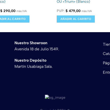
nco)
OU «Trium» (Blanco)
:
$
290,00
PVP:
$
479,00
más IVA
más IVA
ADIR AL CARRITO
AÑADIR AL CARRITO
Nuestro Showroon
Tie
Avenida 18 de Julio 1549.
Cat
Nuestro Depósito
Pági
Martín Usabiaga Sala.
Ent