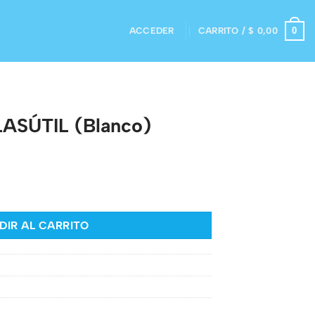
0
ACCEDER
CARRITO /
$
0,00
LASÚTIL (Blanco)
o) cantidad
DIR AL CARRITO