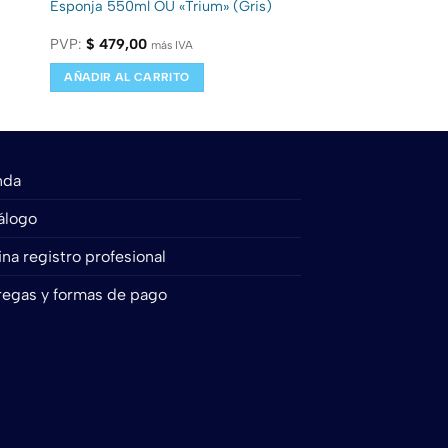
Esponja 550ml OU «Trium» (Gris)
PVP:
$
479,00
más IVA
AÑADIR AL CARRITO
nda
álogo
na registro profesional
regas y formas de pago