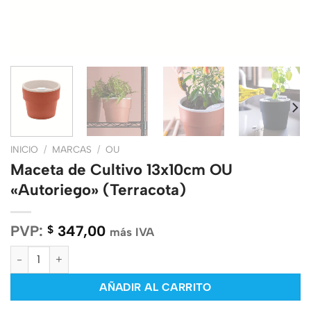
INICIO
/
MARCAS
/
OU
Maceta de Cultivo 13x10cm OU
«Autoriego» (Terracota)
PVP:
347,00
$
más IVA
Maceta de Cultivo 13x10cm OU "Autoriego" (Terracota) cantidad
AÑADIR AL CARRITO