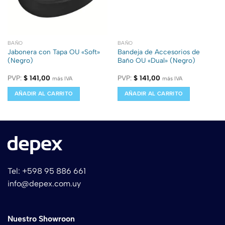
BAÑO
BAÑO
Jabonera con Tapa OU «Soft»
Bandeja de Accesorios de
(Negro)
Baño OU «Dual» (Negro)
PVP:
$
141,00
PVP:
$
141,00
más IVA
más IVA
AÑADIR AL CARRITO
AÑADIR AL CARRITO
Tel: +598 95 886 661
info@depex.com.uy
Nuestro Showroon