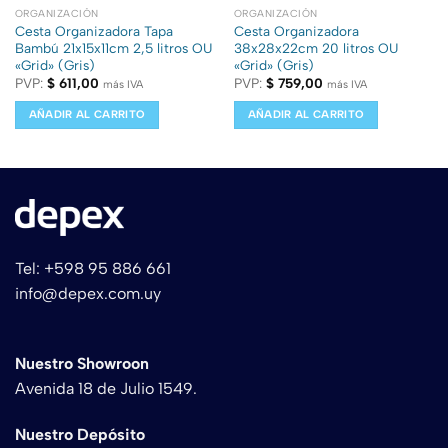
ORGANIZACIÓN
ORGANIZACIÓN
Cesta Organizadora Tapa
Cesta Organizadora
Bambú 21x15x11cm 2,5 litros OU
38x28x22cm 20 litros OU
«Grid» (Gris)
«Grid» (Gris)
PVP:
$
611,00
PVP:
$
759,00
más IVA
más IVA
AÑADIR AL CARRITO
AÑADIR AL CARRITO
Tel: +598 95 886 661
info@depex.com.uy
Nuestro Showroon
Avenida 18 de Julio 1549.
Nuestro Depósito