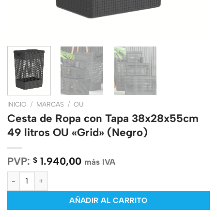
INICIO
/
MARCAS
/
OU
Cesta de Ropa con Tapa 38x28x55cm
49 litros OU «Grid» (Negro)
PVP:
1.940,00
$
más IVA
Cesta de Ropa con Tapa 38x28x55cm 49 litros OU "Grid" (Negro
AÑADIR AL CARRITO