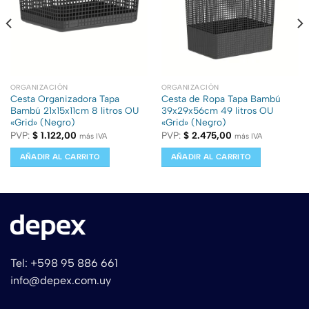
ORGANIZACIÓN
ORGANIZACIÓN
Cesta Organizadora Tapa
Cesta de Ropa Tapa Bambú
Bambú 21x15x11cm 8 litros OU
39x29x56cm 49 litros OU
«Grid» (Negro)
«Grid» (Negro)
PVP:
$
1.122,00
PVP:
$
2.475,00
más IVA
más IVA
AÑADIR AL CARRITO
AÑADIR AL CARRITO
Tel: +598 95 886 661
info@depex.com.uy