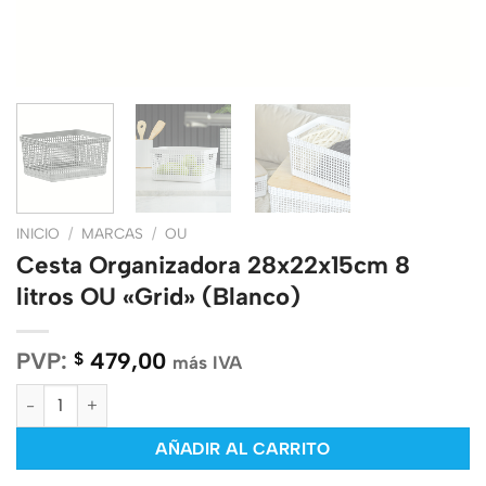
INICIO
/
MARCAS
/
OU
Cesta Organizadora 28x22x15cm 8
litros OU «Grid» (Blanco)
PVP:
479,00
$
más IVA
Cesta Organizadora 28x22x15cm 8 litros OU "Grid" (Blanco) can
AÑADIR AL CARRITO