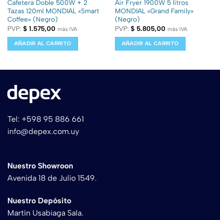
Cafetera Doble 500W + 2
Air Fryer 1900W 5 litros
Tazas 120ml MONDIAL «Smart
MONDIAL «Grand Family»
Coffee» (Negro)
(Negro)
PVP:
$
1.575,00
PVP:
$
5.805,00
más IVA
más IVA
AÑADIR AL CARRITO
AÑADIR AL CARRITO
Tel: +598 95 886 661
info@depex.com.uy
Nuestro Showroon
Avenida 18 de Julio 1549.
Nuestro Depósito
Martín Usabiaga Sala.