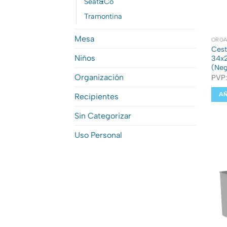
Seat&co
Tramontina
Mesa
ORGA
Cest
Niños
34x2
(Neg
Organización
PVP
AÑ
Recipientes
Sin Categorizar
Uso Personal