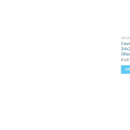
ORGA
Cest
34x2
(Bla
PVP
AÑ