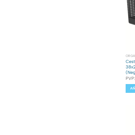
ORGA
Cest
38x2
(Neg
PVP
AÑ