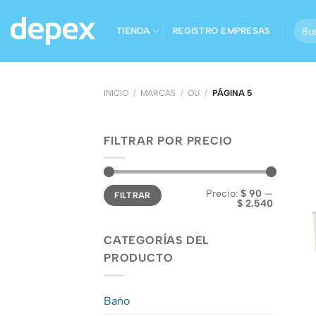
Saltar
al
Busc
TIENDA
REGISTRO EMPRESAS
por:
contenido
INICIO
/
MARCAS
/
OU
/
PÁGINA 5
FILTRAR POR PRECIO
Precio
Precio
Precio:
$ 90
—
FILTRAR
mínimo
máximo
$ 2.540
CATEGORÍAS DEL
PRODUCTO
Baño