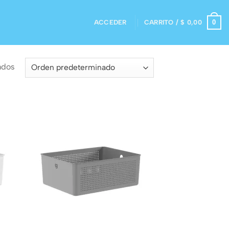
0
ACCEDER
CARRITO /
$
0,00
ados