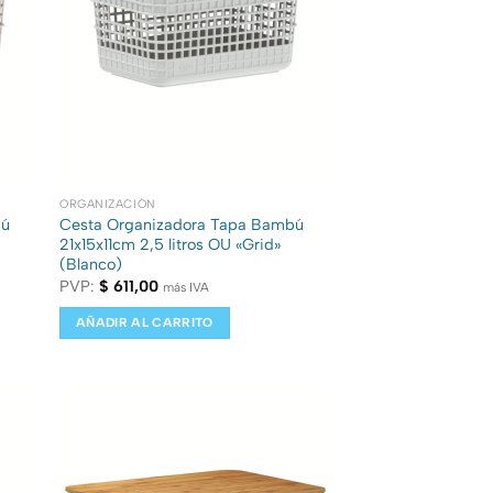
ORGANIZACIÓN
bú
Cesta Organizadora Tapa Bambú
21x15x11cm 2,5 litros OU «Grid»
(Blanco)
PVP:
$
611,00
más IVA
AÑADIR AL CARRITO