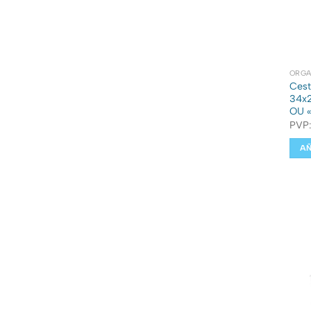
ORGA
Cest
34x2
OU «
PVP
AÑ