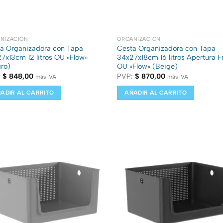
NIZACIÓN
ORGANIZACIÓN
a Organizadora con Tapa
Cesta Organizadora con Tapa
7x13cm 12 litros OU «Flow»
34x27x18cm 16 litros Apertura F
ro)
OU «Flow» (Beige)
:
$
848,00
PVP:
$
870,00
más IVA
más IVA
ADIR AL CARRITO
AÑADIR AL CARRITO